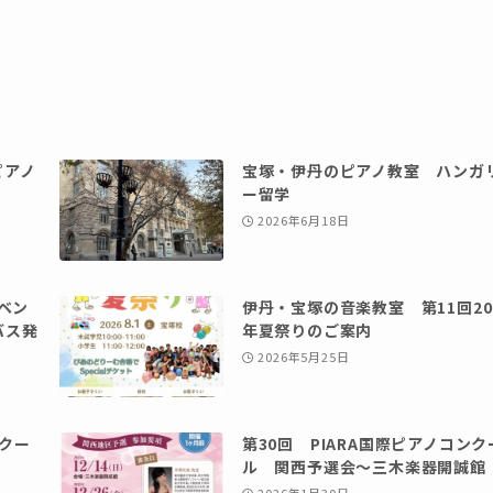
ピアノ
宝塚・伊丹のピアノ教室 ハンガ
ー留学
2026年6月18日
ベン
伊丹・宝塚の音楽教室 第11回20
バス発
年夏祭りのご案内
2026年5月25日
ンクー
第30回 PIARA国際ピアノコンク
ル 関西予選会～三木楽器開誠館