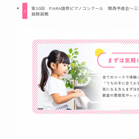
第30回 PIARA国際ピアノコンクール 関西予選会～三
器開誠館