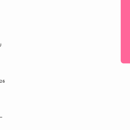
体
リ
26
ー