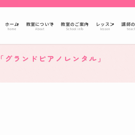
ホーム
教室について
教室のご案内
レッスン
講師
home
About
School info
lesson
teac
「グランドピアノレンタル」