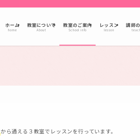
ホーム
教室について
教室のご案内
レッスン
講師
home
About
School info
lesson
teac
から通える３教室でレッスンを行っています。